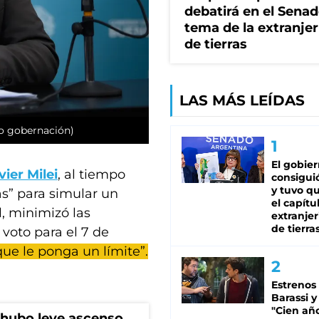
debatirá en el Senad
tema de la extranjer
de tierras
LAS MÁS LEÍDAS
oto gobernación)
El gobie
vier Milei
, al tiempo
consiguió
y tuvo qu
as” para simular un
el capítu
l, minimizó las
extranjer
de tierra
 voto para el 7 de
que le ponga un límite”.
Estrenos
Barassi y
"Cien añ
%: hubo leve ascenso