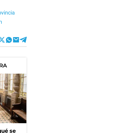
ovincia
n
ORA
qué se