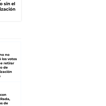
o sin el
ización
rno no
 los votos
e retirar
lo de
ización
s
 con
 Rada,
os de