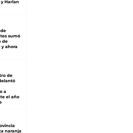
 y Harlan
 de
ntes sumó
e de
 y ahora
tro de
adelantó
o a
te el año
e
ovincia
ta naranja