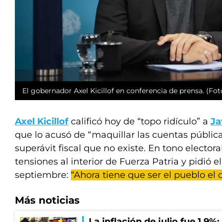
El gobernador Axel Kicillof en conferencia de prensa. (F
Axel Kicillof
calificó hoy de “topo ridículo” a
Ja
que lo acusó de “maquillar las cuentas públic
superávit fiscal que no existe. En tono electora
tensiones al interior de Fuerza Patria y pidió el
septiembre:
“Ahora tiene que ser el pueblo el 
Más noticias
La inflación de julio fue 1,9