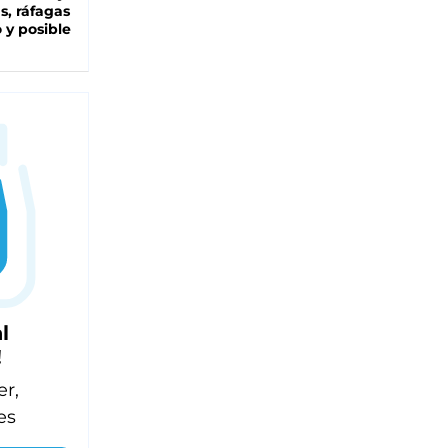
as, ráfagas
 y posible
l
!
er,
es