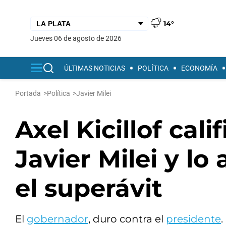
14°
jueves 06 de agosto de 2026
ÚLTIMAS NOTICIAS
POLÍTICA
ECONOMÍA
Portada
>
Política
>
Javier Milei
Axel Kicillof cali
Javier Milei y l
el superávit
El
gobernador
, duro contra el
presidente
.