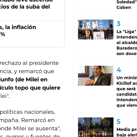
Soledad"
ios de la suba del
Coben
 la inflación
La "Liga"
3%
intende
al alcald
Baradero
son doce
l rechazo al presidente
incia, y remarcó que
Un minis
iunfo (de Milei en
Kicillof 
dículo topo que quiere
que será
candidat
ei".
intenden
que vien
 políticas nacionales,
a campaña. Remarcó en
de Milei se ausenta",
Media pr
bajo aler
s, pymes y fuentes de