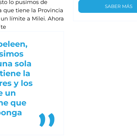
Esto lo pusimos de
SABER MÁS
a que tiene la Provincia
n límite a Milei. Ahora
ite
peleen,
usimos
una sola
tiene la
es y los
e un
ene que
 ponga