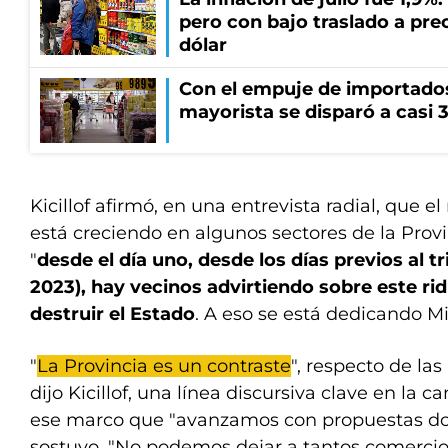
pero con bajo traslado a prec
dólar
Con el empuje de importados,
mayorista se disparó a casi 
Kicillof afirmó, en una entrevista radial, que e
está creciendo en algunos sectores de la Prov
"
desde el día uno, desde los días previos al tr
2023), hay vecinos advirtiendo sobre este ri
destruir el Estado
. A eso se está dedicando Mil
"
La Provincia es un contraste
", respecto de las
dijo Kicillof, una línea discursiva clave en l
ese marco que "avanzamos con propuestas don
sostuvo. "No podemos dejar a tantos comercio