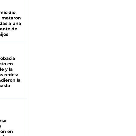
micidio
: mataron
das a una
lante de
hijos
robacia
oto en
le y la
as redes:
ndieron la
hasta
nse
u
ión en