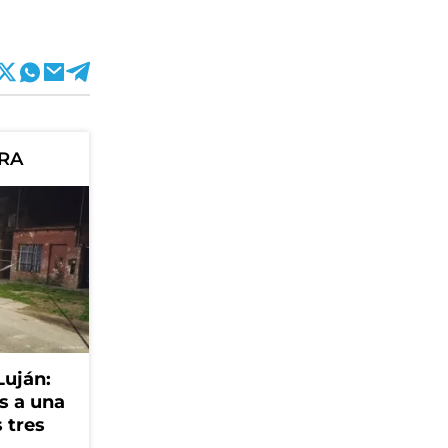
ORA
Luján:
s a una
 tres