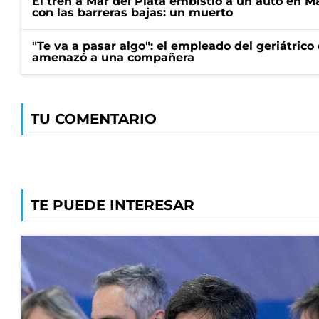
El tren a Mar del Plata embistió a un auto en M
con las barreras bajas: un muerto
"Te va a pasar algo": el empleado del geriátrico
amenazó a una compañera
TU COMENTARIO
TE PUEDE INTERESAR