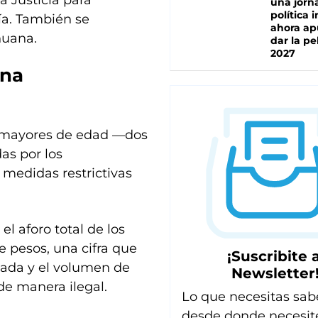
 Justicia para
una jorn
política 
ía. También se
ahora ap
huana.
dar la pe
2027
una
as mayores de edad —dos
as por los
 medidas restrictivas
el aforo total de los
e pesos, una cifra que
¡Suscribite a
igada y el volumen de
Newsletter
e manera ilegal.
Lo que necesitas sab
desde donde necesit