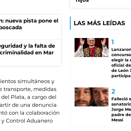
hijos
: nueva pista pone el
LAS MÁS LEÍDAS
mboscada
guridad y la falta de
Lanzaro
 criminalidad en Mar
concurso
elegir la
oficial de
de León 
participa
ientos simultáneos y
 transporte, medidas
del Plata, a cargo del
Falleció 
sanatorio
 partir de una denuncia
Jorge Mes
tó con la colaboración
padre de
Messi
 y Control Aduanero