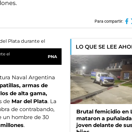
lones.
Para compartir:
LO QUE SE LEE AH
te el
PNA
tura Naval Argentina
patillas, armas de
ulos de alta gama,
os de
Mar del Plata
. La
obra de contrabando,
Brutal femicidio en 
de un hombre de 30
mataron a puñalada
 millones
.
joven delante de sus