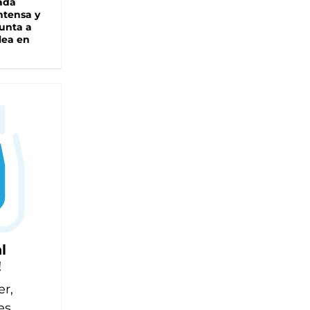
ada
intensa y
unta a
lea en
l
!
er,
es