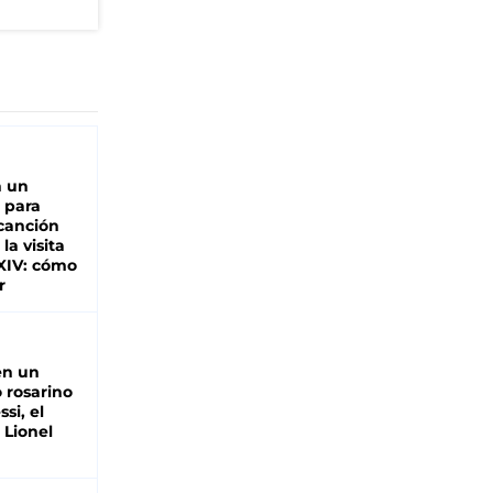
n un
 para
 canción
 la visita
XIV: cómo
r
en un
 rosarino
si, el
 Lionel