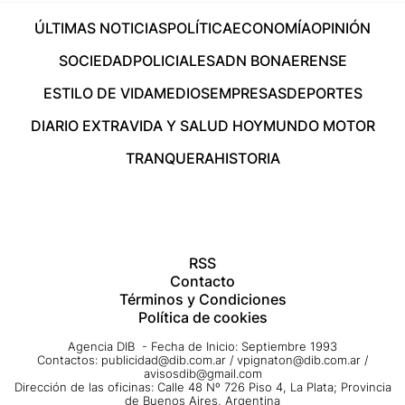
ÚLTIMAS NOTICIAS
POLÍTICA
ECONOMÍA
OPINIÓN
SOCIEDAD
POLICIALES
ADN BONAERENSE
ESTILO DE VIDA
MEDIOS
EMPRESAS
DEPORTES
DIARIO EXTRA
VIDA Y SALUD HOY
MUNDO MOTOR
TRANQUERA
HISTORIA
RSS
Contacto
Términos y Condiciones
Política de cookies
Agencia DIB - Fecha de Inicio: Septiembre 1993
Contactos:
publicidad@dib.com.ar
/
vpignaton@dib.com.ar
/
avisosdib@gmail.com
Dirección de las oficinas: Calle 48 Nº 726 Piso 4, La Plata; Provincia
de Buenos Aires, Argentina