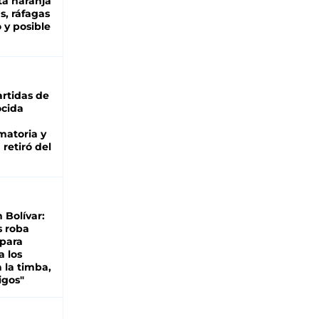
ta naranja
as, ráfagas
 y posible
rtidas de
cida
matoria y
retiró del
n Bolívar:
s roba
 para
a los
 la timba,
igos"