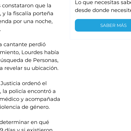
Lo que necesitas sab
 constataron que la
desde donde necesit
y la fiscalía porteña
enda por una noche,
SABER MÁS
.
la cantante perdió
namiento, Lourdes había
Búsqueda de Personas,
a revelar su ubicación.
Justicia ordenó el
 la policía encontró a
al médico y acompañada
iolencia de género.
a determinar en qué
días y si existieron