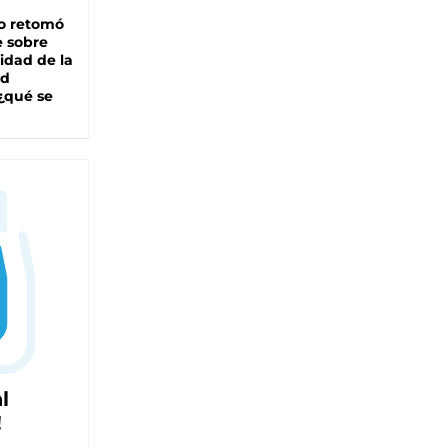
o retomó
e sobre
lidad de la
ad
 ¿qué se
l
!