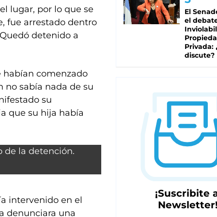
 lugar, por lo que se
El Senad
el debat
, fue arrestado dentro
Inviolabi
. Quedó detenido a
Propied
Privada:
discute?
que habían comenzado
n no sabía nada de su
nifestado su
a que su hija había
¡Suscribite a
ía intervenido en el
Newsletter
a denunciara una