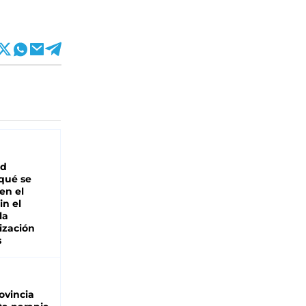
ad
 qué se
en el
in el
la
ización
s
ovincia