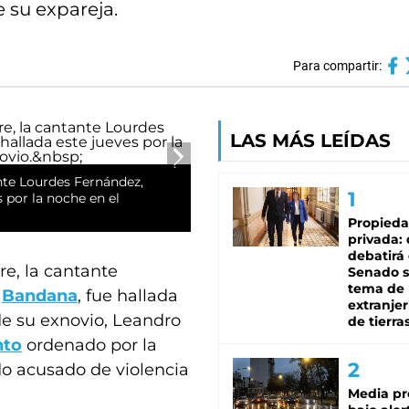
 su expareja.
Para compartir:
LAS MÁS LEÍDAS
nte Lourdes Fernández,
 por la noche en el
Propied
privada:
debatirá 
e, la cantante
Senado s
tema de 
p
Bandana
, fue hallada
extranjer
de su exnovio, Leandro
de tierra
nto
ordenado por la
do acusado de violencia
Media pr