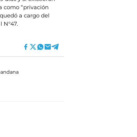
da como “privación
, quedó a cargo del
l N°47.
andana