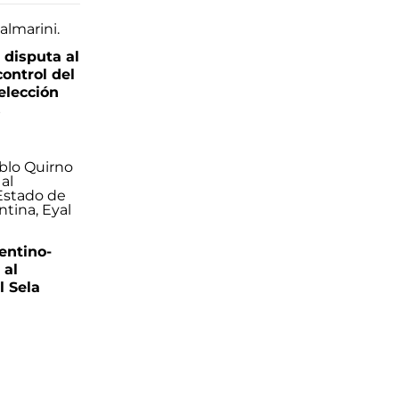
 disputa al
control del
elección
s
entino-
 al
 Sela