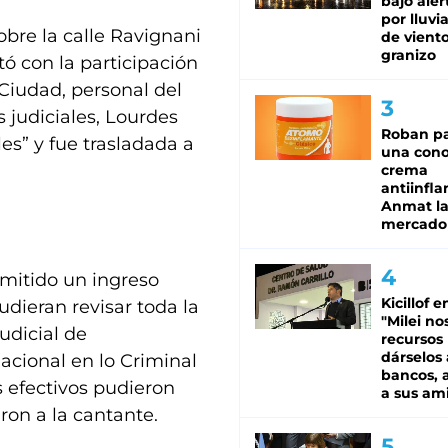
bajo aler
por lluvi
sobre la calle Ravignani
de viento
granizo
tó con la participación
 Ciudad, personal del
s judiciales, Lourdes
Roban pa
s” y fue trasladada a
una cono
crema
antiinfla
Anmat la 
mercado
rmitido un ingreso
Kicillof e
udieran revisar toda la
"Milei no
udicial de
recursos
dárselos 
acional en lo Criminal
bancos, a
s efectivos pudieron
a sus am
ron a la cantante.