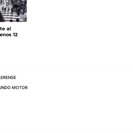
te al
enos 12
ERENSE
UNDO MOTOR