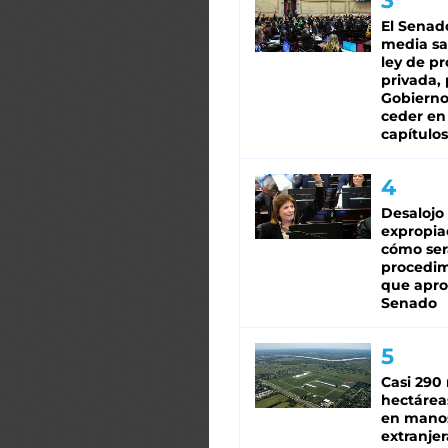
El Senad
media sa
ley de p
privada, 
Gobierno
ceder en
capítulos
Desalojo
expropia
cómo ser
procedi
que apro
Senado
Casi 290 
hectárea
en mano
extranjer