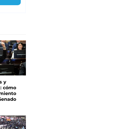
s y
s: cómo
imiento
 Senado