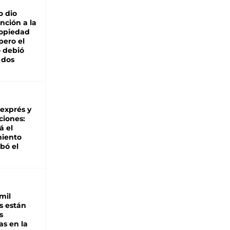
o dio
nción a la
ropiedad
pero el
 debió
 dos
 exprés y
ciones:
á el
miento
bó el
mil
s están
s
as en la