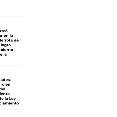
buscó
ar en la
derrota de
e logró
obierno
e la
dades:
ro en
del
iento
de la Ley
ciamiento