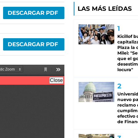
LAS MÁS LEÍDAS
DESCARGAR PDF
Kicillof 
capitaliz
DESCARGAR PDF
Plaza la 
Milei: "S
que el g
desestim
locura"
Universi
nuevo pa
reclamo 
cumplim
efectivo 
de Finan