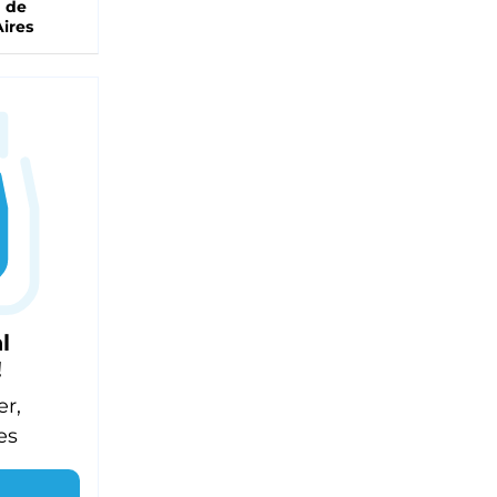
a de
ires
l
!
er,
es