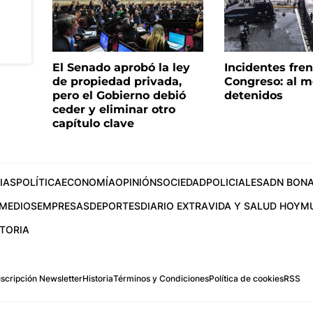
El Senado aprobó la ley
Incidentes fren
de propiedad privada,
Congreso: al m
pero el Gobierno debió
detenidos
ceder y eliminar otro
capítulo clave
IAS
POLÍTICA
ECONOMÍA
OPINIÓN
SOCIEDAD
POLICIALES
ADN BONA
MEDIOS
EMPRESAS
DEPORTES
DIARIO EXTRA
VIDA Y SALUD HOY
M
STORIA
scripción Newsletter
Historia
Términos y Condiciones
Política de cookies
RSS