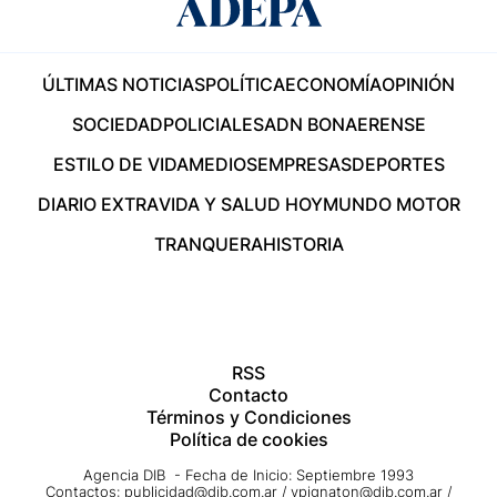
ÚLTIMAS NOTICIAS
POLÍTICA
ECONOMÍA
OPINIÓN
SOCIEDAD
POLICIALES
ADN BONAERENSE
ESTILO DE VIDA
MEDIOS
EMPRESAS
DEPORTES
DIARIO EXTRA
VIDA Y SALUD HOY
MUNDO MOTOR
TRANQUERA
HISTORIA
RSS
Contacto
Términos y Condiciones
Política de cookies
Agencia DIB - Fecha de Inicio: Septiembre 1993
Contactos:
publicidad@dib.com.ar
/
vpignaton@dib.com.ar
/