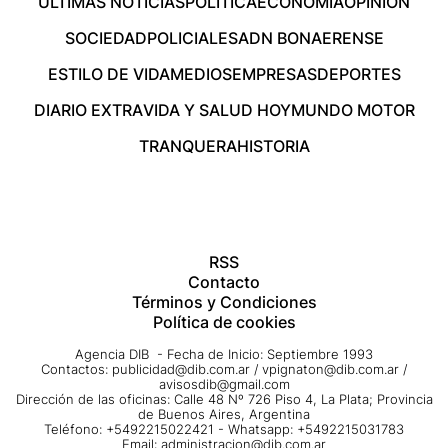
ÚLTIMAS NOTICIAS
POLÍTICA
ECONOMÍA
OPINIÓN
SOCIEDAD
POLICIALES
ADN BONAERENSE
ESTILO DE VIDA
MEDIOS
EMPRESAS
DEPORTES
DIARIO EXTRA
VIDA Y SALUD HOY
MUNDO MOTOR
TRANQUERA
HISTORIA
RSS
Contacto
Términos y Condiciones
Política de cookies
Agencia DIB - Fecha de Inicio: Septiembre 1993
Contactos:
publicidad@dib.com.ar
/
vpignaton@dib.com.ar
/
avisosdib@gmail.com
Dirección de las oficinas: Calle 48 Nº 726 Piso 4, La Plata; Provincia
de Buenos Aires, Argentina
Teléfono: +5492215022421 - Whatsapp: +5492215031783
Email:
administracion@dib.com.ar