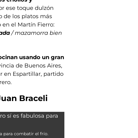
por ese toque dulzón
no de los platos más
en el Martín Fierro:
ada
/ mazamorra bien
cocinan usando un gran
vincia de Buenos Aires,
 en Espartillar, partido
rero.
Juan Braceli
a para combatir el frío.