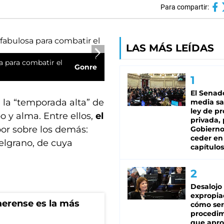
Para compartir:
LAS MÁS LEÍDAS
a para combatir el
Gonre
El Senad
 la “temporada alta” de
media sa
ley de p
 y alma. Entre ellos,
el
privada, 
por sobre los demás:
Gobierno
ceder en
elgrano, de cuya
capítulos
Desalojo
expropia
aerense es la más
cómo ser
procedi
que apro