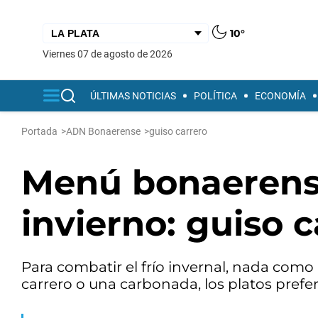
10°
viernes 07 de agosto de 2026
ÚLTIMAS NOTICIAS
POLÍTICA
ECONOMÍA
Portada
>
ADN Bonaerense
>
guiso carrero
Menú bonaerense
invierno: guiso 
Para combatir el frío invernal, nada com
carrero o una carbonada, los platos pref