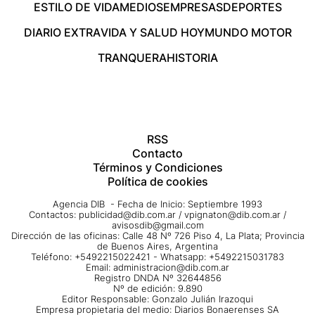
ESTILO DE VIDA
MEDIOS
EMPRESAS
DEPORTES
DIARIO EXTRA
VIDA Y SALUD HOY
MUNDO MOTOR
TRANQUERA
HISTORIA
RSS
Contacto
Términos y Condiciones
Política de cookies
Agencia DIB - Fecha de Inicio: Septiembre 1993
Contactos:
publicidad@dib.com.ar
/
vpignaton@dib.com.ar
/
avisosdib@gmail.com
Dirección de las oficinas: Calle 48 Nº 726 Piso 4, La Plata; Provincia
de Buenos Aires, Argentina
Teléfono: +5492215022421 - Whatsapp: +5492215031783
Email:
administracion@dib.com.ar
Registro DNDA Nº 32644856
Nº de edición: 9.890
Editor Responsable: Gonzalo Julián Irazoqui
Empresa propietaria del medio: Diarios Bonaerenses SA