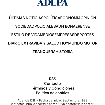
ÚLTIMAS NOTICIAS
POLÍTICA
ECONOMÍA
OPINIÓN
SOCIEDAD
POLICIALES
ADN BONAERENSE
ESTILO DE VIDA
MEDIOS
EMPRESAS
DEPORTES
DIARIO EXTRA
VIDA Y SALUD HOY
MUNDO MOTOR
TRANQUERA
HISTORIA
RSS
Contacto
Términos y Condiciones
Política de cookies
Agencia DIB - Fecha de Inicio: Septiembre 1993
Contactos:
publicidad@dib.com.ar
/
vpignaton@dib.com.ar
/