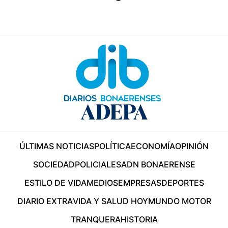
ÚLTIMAS NOTICIAS
POLÍTICA
ECONOMÍA
OPINIÓN
SOCIEDAD
POLICIALES
ADN BONAERENSE
ESTILO DE VIDA
MEDIOS
EMPRESAS
DEPORTES
DIARIO EXTRA
VIDA Y SALUD HOY
MUNDO MOTOR
TRANQUERA
HISTORIA