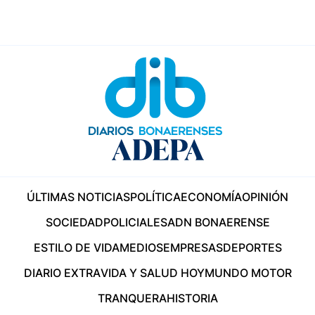
ÚLTIMAS NOTICIAS
POLÍTICA
ECONOMÍA
OPINIÓN
SOCIEDAD
POLICIALES
ADN BONAERENSE
ESTILO DE VIDA
MEDIOS
EMPRESAS
DEPORTES
DIARIO EXTRA
VIDA Y SALUD HOY
MUNDO MOTOR
TRANQUERA
HISTORIA