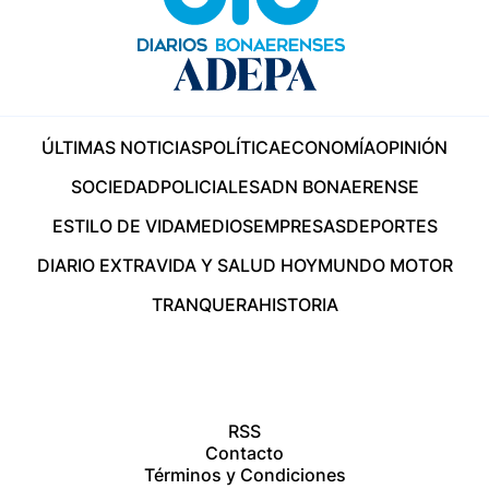
ÚLTIMAS NOTICIAS
POLÍTICA
ECONOMÍA
OPINIÓN
SOCIEDAD
POLICIALES
ADN BONAERENSE
ESTILO DE VIDA
MEDIOS
EMPRESAS
DEPORTES
DIARIO EXTRA
VIDA Y SALUD HOY
MUNDO MOTOR
TRANQUERA
HISTORIA
RSS
Contacto
Términos y Condiciones