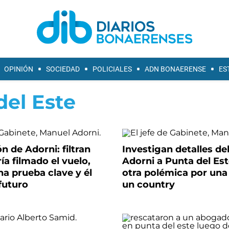
OPINIÓN
SOCIEDAD
POLICIALES
ADN BONAERENSE
ES
del Este
ón de Adorni: filtran
Investigan detalles del
ía filmado el vuelo,
Adorni a Punta del Es
a prueba clave y él
otra polémica por una
futuro
un country