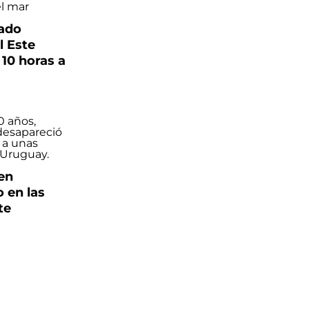
ado
l Este
10 horas a
en
 en las
te