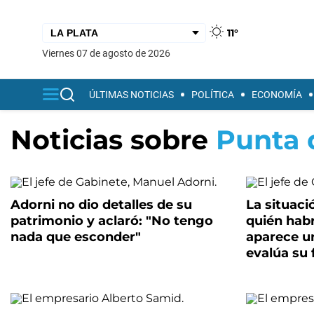
11°
viernes 07 de agosto de 2026
ÚLTIMAS NOTICIAS
POLÍTICA
ECONOMÍA
Noticias sobre
Punta 
Adorni no dio detalles de su
La situaci
patrimonio y aclaró: "No tengo
quién habr
nada que esconder"
aparece un
evalúa su 