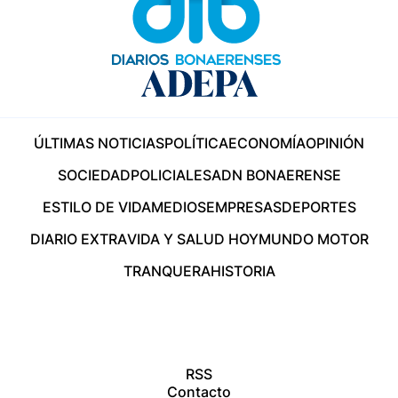
ÚLTIMAS NOTICIAS
POLÍTICA
ECONOMÍA
OPINIÓN
SOCIEDAD
POLICIALES
ADN BONAERENSE
ESTILO DE VIDA
MEDIOS
EMPRESAS
DEPORTES
DIARIO EXTRA
VIDA Y SALUD HOY
MUNDO MOTOR
TRANQUERA
HISTORIA
RSS
Contacto