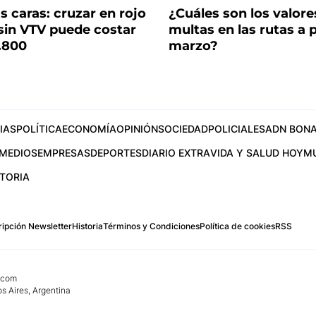
 caras: cruzar en rojo
¿Cuáles son los valore
 sin VTV puede costar
multas en las rutas a p
.800
marzo?
IAS
POLÍTICA
ECONOMÍA
OPINIÓN
SOCIEDAD
POLICIALES
ADN BONA
MEDIOS
EMPRESAS
DEPORTES
DIARIO EXTRA
VIDA Y SALUD HOY
M
STORIA
ipción Newsletter
Historia
Términos y Condiciones
Política de cookies
RSS
.com
os Aires, Argentina