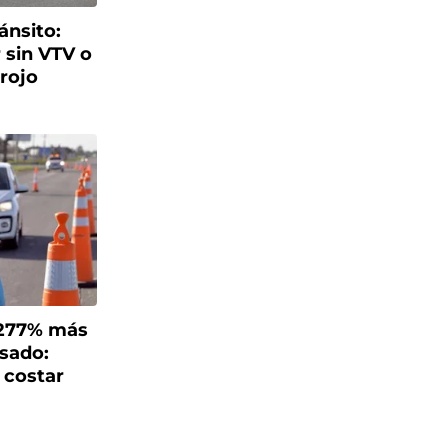
ánsito:
 sin VTV o
rojo
 277% más
asado:
 costar