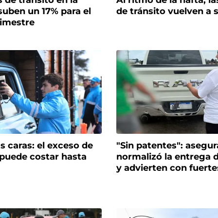
 de tránsito en la
Al ritmo de la nafta, l
suben un 17% para el
de tránsito vuelven a 
imestre
 caras: el exceso de
"Sin patentes": asegu
 puede costar hasta
normalizó la entrega 
y advierten con fuert