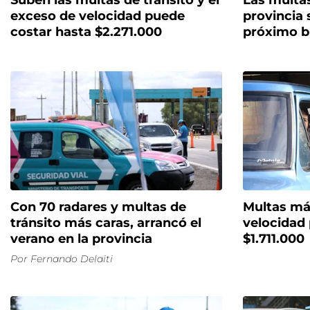
Suben las multas de tránsito y el
Las multas
exceso de velocidad puede
provincia 
costar hasta $2.271.000
próximo b
Con 70 radares y multas de
Multas más
tránsito más caras, arrancó el
velocidad
verano en la provincia
$1.711.000
Por
Fernando Delaiti