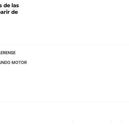
s de las
arir de
ERENSE
UNDO MOTOR