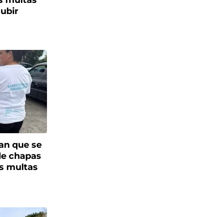
as multas
subir
ran que se
de chapas
es multas