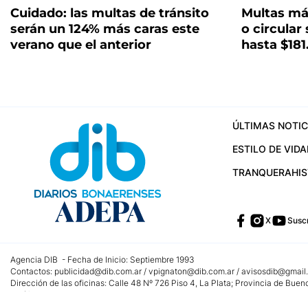
Cuidado: las multas de tránsito
Multas más
serán un 124% más caras este
o circular
verano que el anterior
hasta $181
ÚLTIMAS NOTIC
ESTILO DE VIDA
TRANQUERA
HI
X
Suscr
Agencia DIB - Fecha de Inicio: Septiembre 1993
Contactos:
publicidad@dib.com.ar
/
vpignaton@dib.com.ar
/
avisosdib@gmail
Dirección de las oficinas: Calle 48 Nº 726 Piso 4, La Plata; Provincia de Buen
Teléfono: +5492215022421 - Whatsapp: +5492215031783
Email:
administracion@dib.com.ar