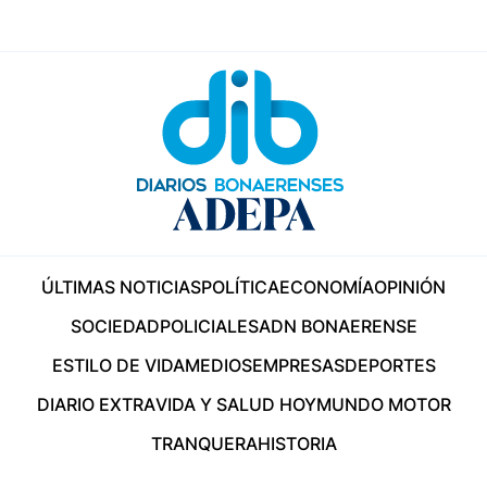
ÚLTIMAS NOTICIAS
POLÍTICA
ECONOMÍA
OPINIÓN
SOCIEDAD
POLICIALES
ADN BONAERENSE
ESTILO DE VIDA
MEDIOS
EMPRESAS
DEPORTES
DIARIO EXTRA
VIDA Y SALUD HOY
MUNDO MOTOR
TRANQUERA
HISTORIA