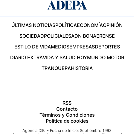
ÚLTIMAS NOTICIAS
POLÍTICA
ECONOMÍA
OPINIÓN
SOCIEDAD
POLICIALES
ADN BONAERENSE
ESTILO DE VIDA
MEDIOS
EMPRESAS
DEPORTES
DIARIO EXTRA
VIDA Y SALUD HOY
MUNDO MOTOR
TRANQUERA
HISTORIA
RSS
Contacto
Términos y Condiciones
Política de cookies
Agencia DIB - Fecha de Inicio: Septiembre 1993