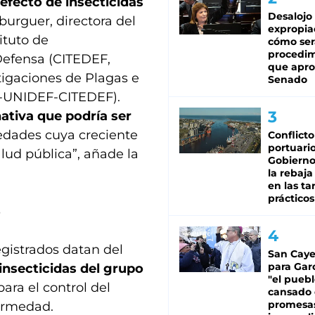
 efecto de insecticidas
Desalojo
burguer, directora del
expropia
ituto de
cómo ser
procedi
 Defensa (CITEDEF,
que apro
tigaciones de Plagas e
Senado
ET-UNIDEF-CITEDEF).
nativa que podría ser
dades cuya creciente
Conflicto
portuario
lud pública”, añade la
Gobierno 
la rebaja
en las tar
prácticos
s
gistrados datan del
San Caye
para Gar
 insecticidas del grupo
"el puebl
ara el control del
cansado
promesa
ermedad.