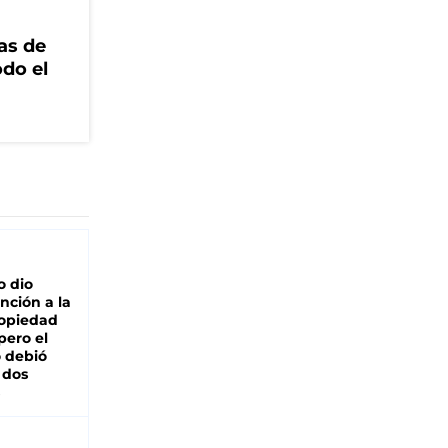
as de
odo el
o dio
nción a la
ropiedad
pero el
 debió
 dos