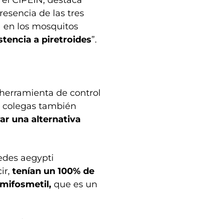
 el CIPEIN, destaca
resencia de las tres
) en los mosquitos
stencia a piretroides
”.
 herramienta de control
y colegas también
ar una alternativa
edes aegypti
ir,
tenían un 100% de
imifosmetil,
que es un