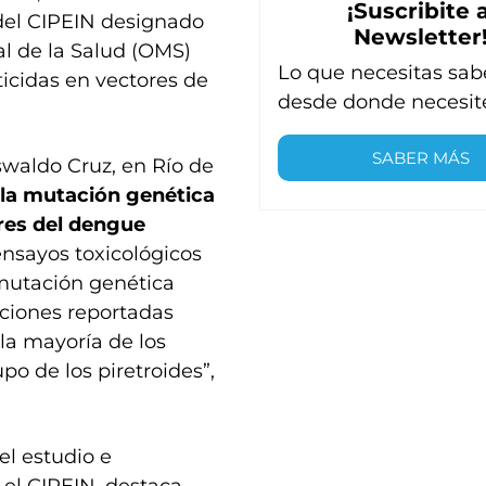
¡Suscribite a
 del CIPEIN designado
Newsletter
l de la Salud (OMS)
Lo que necesitas sab
cticidas en vectores de
desde donde necesit
SABER MÁS
Oswaldo Cruz, en Río de
 la mutación genética
res del dengue
ensayos toxicológicos
mutación genética
aciones reportadas
la mayoría de los
upo de los piretroides”,
el estudio e