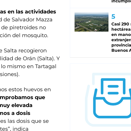
incumpli
las en las actividades
ad de Salvador Mazza
Casi 290 
 de piretroides no
hectárea
en mano
ación del mosquito.
extranjer
provinci
e Salta recogieron
Buenos A
idad de Orán (Salta). Y
 lo mismo en Tartagal
siones).
mos estos huevos en
mprobamos que
 muy elevada
mos a dosis
s las dosis que se
tes”, indica