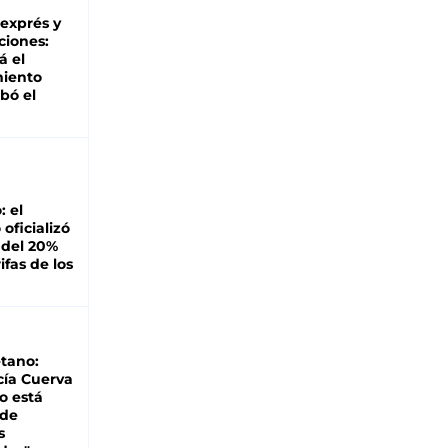
 exprés y
ciones:
á el
miento
bó el
: el
oficializó
 del 20%
ifas de los
tano:
cía Cuerva
o está
 de
s