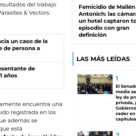
resultados del trabajo
Femicidio de Mailén
arasites & Vectors.
Antonich: las cámar
un hotel captaron t
episodio con gran
definición
cia un caso de la
e de persona a
LAS MÁS LEÍDAS
esentante de
1 años
El Senad
media sa
ley de p
privada, 
olamente encuentra una
Gobierno
do registrada en los
ceder en
capítulos
que además se
 que está