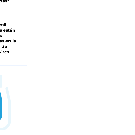
das"
mil
s están
s
as en la
a de
ires