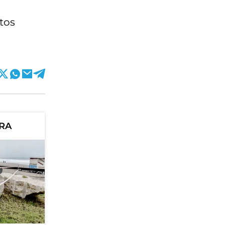
tos
ORA