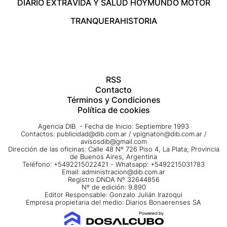
DIARIO EXTRA
VIDA Y SALUD HOY
MUNDO MOTOR
TRANQUERA
HISTORIA
RSS
Contacto
Términos y Condiciones
Política de cookies
Agencia DIB - Fecha de Inicio: Septiembre 1993
Contactos:
publicidad@dib.com.ar
/
vpignaton@dib.com.ar
/
avisosdib@gmail.com
Dirección de las oficinas: Calle 48 Nº 726 Piso 4, La Plata; Provincia
de Buenos Aires, Argentina
Teléfono: +5492215022421 - Whatsapp: +5492215031783
Email:
administracion@dib.com.ar
Registro DNDA Nº 32644856
Nº de edición: 9.890
Editor Responsable: Gonzalo Julián Irazoqui
Empresa propietaria del medio: Diarios Bonaerenses SA