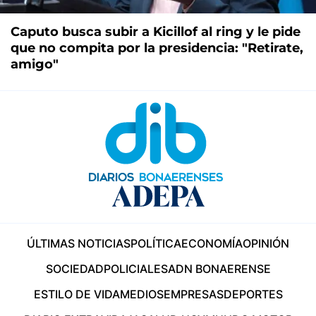
Caputo busca subir a Kicillof al ring y le pide
que no compita por la presidencia: "Retirate,
amigo"
ÚLTIMAS NOTICIAS
POLÍTICA
ECONOMÍA
OPINIÓN
SOCIEDAD
POLICIALES
ADN BONAERENSE
ESTILO DE VIDA
MEDIOS
EMPRESAS
DEPORTES