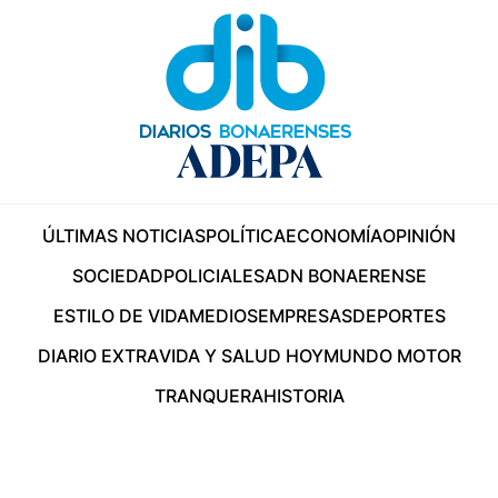
ÚLTIMAS NOTICIAS
POLÍTICA
ECONOMÍA
OPINIÓN
SOCIEDAD
POLICIALES
ADN BONAERENSE
ESTILO DE VIDA
MEDIOS
EMPRESAS
DEPORTES
DIARIO EXTRA
VIDA Y SALUD HOY
MUNDO MOTOR
TRANQUERA
HISTORIA