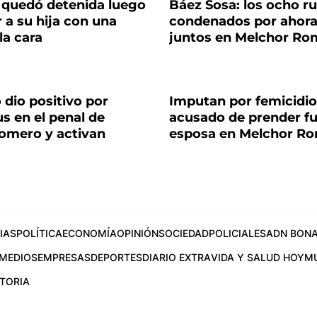
 quedó detenida luego
Báez Sosa: los ocho r
 a su hija con una
condenados por ahora
 la cara
juntos en Melchor Ro
 dio positivo por
Imputan por femicidio
s en el penal de
acusado de prender f
omero y activan
esposa en Melchor R
IAS
POLÍTICA
ECONOMÍA
OPINIÓN
SOCIEDAD
POLICIALES
ADN BONA
MEDIOS
EMPRESAS
DEPORTES
DIARIO EXTRA
VIDA Y SALUD HOY
M
STORIA