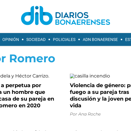
OPINIÓN
SOCIEDAD
POLICIALES
ADN BONAERENSE
ES
or Romero
a perpetua por
Violencia de género: 
 a un hombre que
fuego a su pareja tras
casa de su pareja en
discusión y la joven p
omero en 2020
vida
Por
Ana Roche