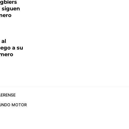
ugbiers
 siguen
mero
 al
uego a su
omero
ERENSE
UNDO MOTOR