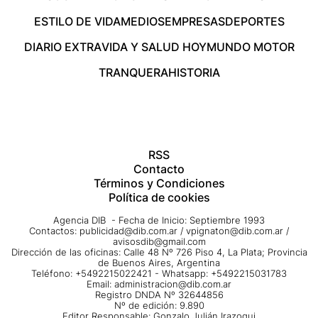
ESTILO DE VIDA
MEDIOS
EMPRESAS
DEPORTES
DIARIO EXTRA
VIDA Y SALUD HOY
MUNDO MOTOR
TRANQUERA
HISTORIA
RSS
Contacto
Términos y Condiciones
Política de cookies
Agencia DIB - Fecha de Inicio: Septiembre 1993
Contactos:
publicidad@dib.com.ar
/
vpignaton@dib.com.ar
/
avisosdib@gmail.com
Dirección de las oficinas: Calle 48 Nº 726 Piso 4, La Plata; Provincia
de Buenos Aires, Argentina
Teléfono: +5492215022421 - Whatsapp: +5492215031783
Email:
administracion@dib.com.ar
Registro DNDA Nº 32644856
Nº de edición: 9.890
Editor Responsable: Gonzalo Julián Irazoqui