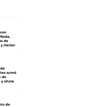
 con
 Rada,
os de
 y Harlan
 de
ntes sumó
e de
 y ahora
tro de