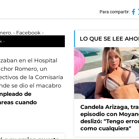
Para compartir:
LO QUE SE LEE AH
k -
zaban en el Hospital
elchor Romero, un
ectivos de la Comisaría
donde se dio el macabro
mpleado de
tareas cuando
Candela Arizaga, tra
episodio con Moyan
deslizó: "Tengo erro
como cualquiera"