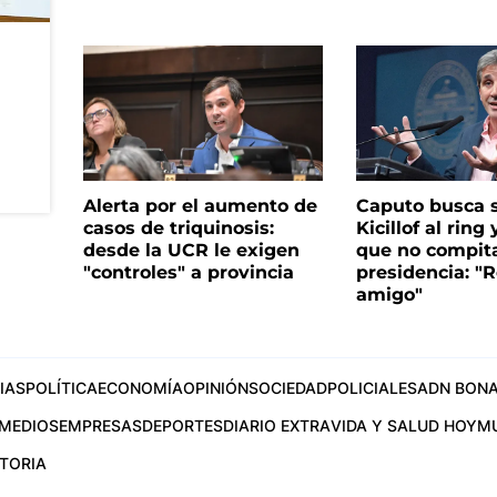
Alerta por el aumento de
Caputo busca s
casos de triquinosis:
Kicillof al ring 
desde la UCR le exigen
que no compita
"controles" a provincia
presidencia: "R
amigo"
IAS
POLÍTICA
ECONOMÍA
OPINIÓN
SOCIEDAD
POLICIALES
ADN BONA
MEDIOS
EMPRESAS
DEPORTES
DIARIO EXTRA
VIDA Y SALUD HOY
M
STORIA