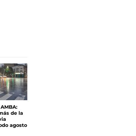
l AMBA:
más de la
via
todo agosto