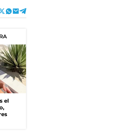
ORA
s el
o,
res