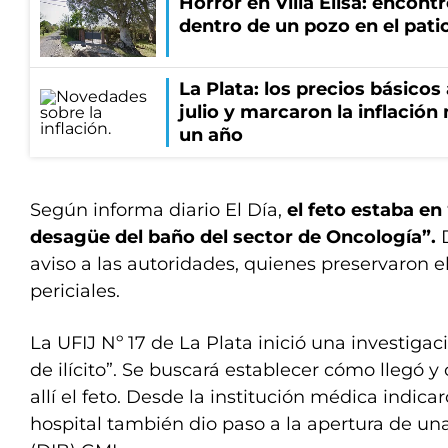
Horror en Villa Elisa: encon
dentro de un pozo en el patio
La Plata: los precios básico
julio y marcaron la inflació
un año
Según informa diario El Día,
el feto estaba en
desagüe del baño del sector de Oncología”.
aviso a las autoridades, quienes preservaron el
periciales.
La UFIJ Nº 17 de La Plata inició una investiga
de ilícito”. Se buscará establecer cómo llegó 
allí el feto. Desde la institución médica indica
hospital también dio paso a la apertura de una