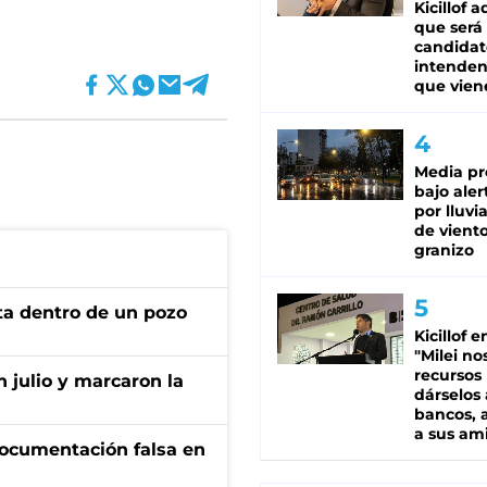
Kicillof 
que será
candidat
intenden
que vien
Media pr
bajo aler
por lluvi
de viento
granizo
rta dentro de un pozo
Kicillof e
"Milei no
recursos
n julio y marcaron la
dárselos 
bancos, a
a sus am
documentación falsa en