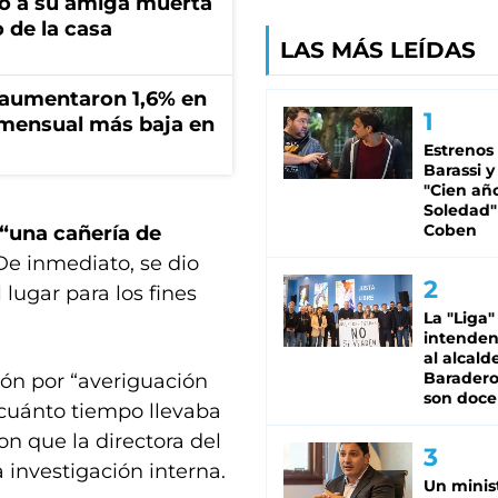
tró a su amiga muerta
 de la casa
LAS MÁS LEÍDAS
s aumentaron 1,6% en
n mensual más baja en
Estrenos
Barassi y
"Cien añ
Soledad"
Coben
 “una cañería de
De inmediato, se dio
 lugar para los fines
La "Liga"
intende
al alcald
Baradero
ción por “averiguación
son doce
y cuánto tiempo llevaba
ron que la directora del
 investigación interna.
Un minis