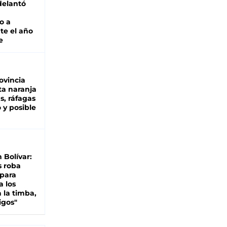
adelantó
o a
te el año
e
ovincia
ta naranja
as, ráfagas
 y posible
n Bolívar:
s roba
 para
a los
 la timba,
igos"