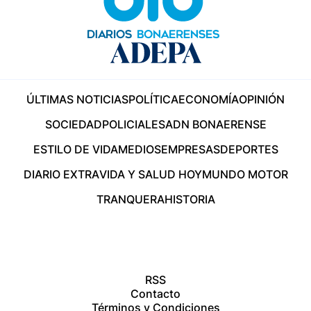
ÚLTIMAS NOTICIAS
POLÍTICA
ECONOMÍA
OPINIÓN
SOCIEDAD
POLICIALES
ADN BONAERENSE
ESTILO DE VIDA
MEDIOS
EMPRESAS
DEPORTES
DIARIO EXTRA
VIDA Y SALUD HOY
MUNDO MOTOR
TRANQUERA
HISTORIA
RSS
Contacto
Términos y Condiciones