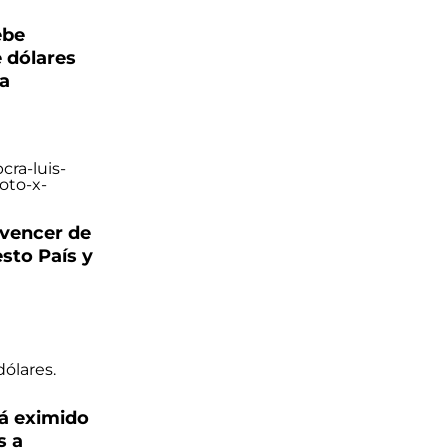
ebe
 dólares
ra
nvencer de
sto País y
á eximido
s a