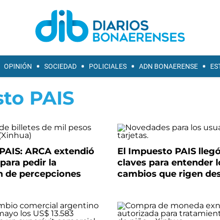
OPINIÓN
SOCIEDAD
POLICIALES
ADN BONAERENSE
ES
to PAIS
PAIS: ARCA extendió
El Impuesto PAIS llegó 
 para pedir la
claves para entender l
n de percepciones
cambios que rigen de