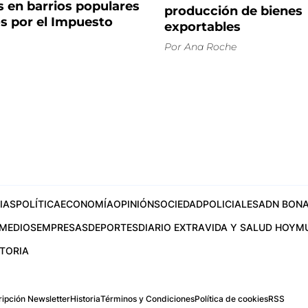
 en barrios populares
producción de bienes
s por el Impuesto
exportables
Por
Ana Roche
IAS
POLÍTICA
ECONOMÍA
OPINIÓN
SOCIEDAD
POLICIALES
ADN BONA
MEDIOS
EMPRESAS
DEPORTES
DIARIO EXTRA
VIDA Y SALUD HOY
M
STORIA
ipción Newsletter
Historia
Términos y Condiciones
Política de cookies
RSS