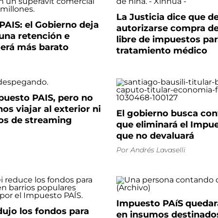
La Justicia dice que d
AIS: el Gobierno deja
autorizarse compra de
una retención e
libre de impuestos pa
será más barato
tratamiento médico
puesto PAIS, pero no
os viajar al exterior ni
El gobierno busca co
ios de streaming
que eliminará el Impue
que no devaluará
Por
Andrés Lavaselli
Impuesto PAíS quedar
ujo los fondos para
en insumos destinado