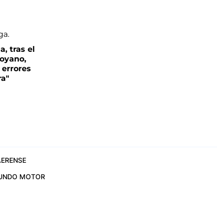
, tras el
oyano,
 errores
ra"
ERENSE
UNDO MOTOR