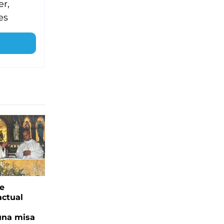
er,
es
ge
actual
una misa