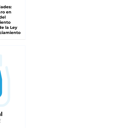
dades:
ro en
del
iento
de la Ley
ciamiento
l
!