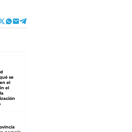
ad
 qué se
en el
in el
la
ización
s
ovincia