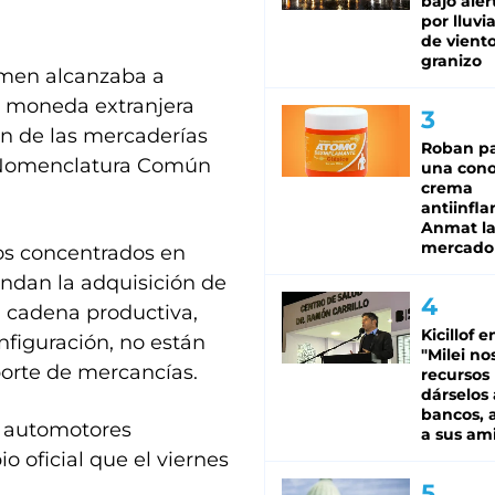
bajo aler
por lluvi
de viento
granizo
amen alcanzaba a
n moneda extranjera
ón de las mercaderías
Roban pa
la Nomenclatura Común
una cono
crema
antiinfla
Anmat la 
mercado
sos concentrados en
andan la adquisición de
a cadena productiva,
Kicillof e
figuración, no están
"Milei no
porte de mercancías.
recursos
dárselos 
bancos, a
s automotores
a sus am
 oficial que el viernes