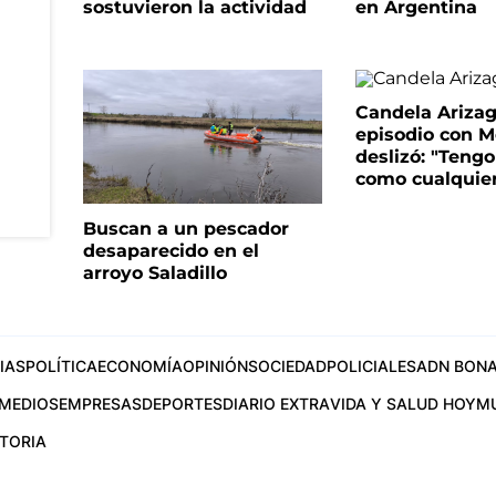
sostuvieron la actividad
en Argentina
Candela Arizaga
episodio con M
deslizó: "Tengo
como cualquie
Buscan a un pescador
desaparecido en el
arroyo Saladillo
IAS
POLÍTICA
ECONOMÍA
OPINIÓN
SOCIEDAD
POLICIALES
ADN BONA
MEDIOS
EMPRESAS
DEPORTES
DIARIO EXTRA
VIDA Y SALUD HOY
M
STORIA