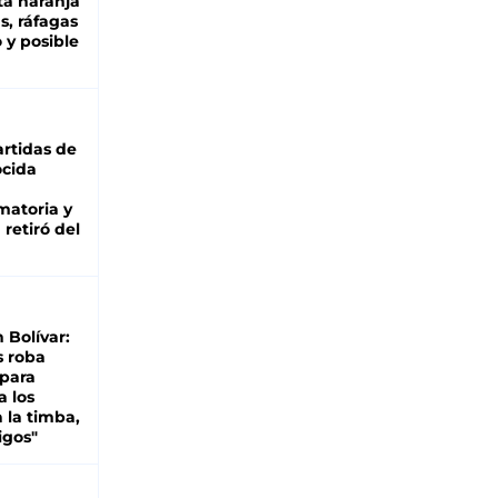
ta naranja
as, ráfagas
 y posible
rtidas de
cida
matoria y
retiró del
n Bolívar:
s roba
 para
a los
 la timba,
igos"