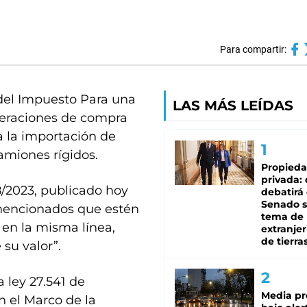
Para compartir:
 del Impuesto Para una
LAS MÁS LEÍDAS
operaciones de compra
a la importación de
amiones rígidos.
Propied
privada:
8/2023, publicado hoy
debatirá 
Senado s
s mencionados que estén
tema de 
 en la misma línea,
extranjer
de tierra
su valor”.
 ley 27.541 de
Media pr
n el Marco de la