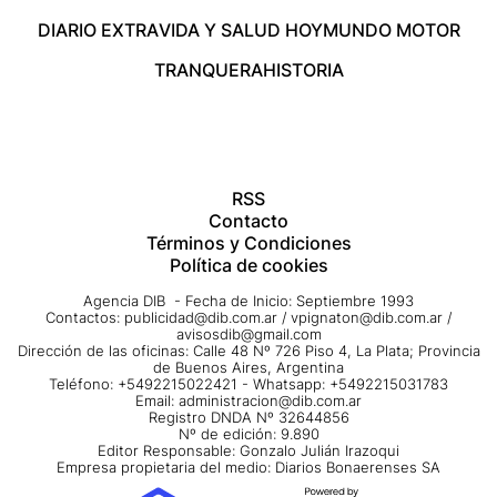
DIARIO EXTRA
VIDA Y SALUD HOY
MUNDO MOTOR
TRANQUERA
HISTORIA
RSS
Contacto
Términos y Condiciones
Política de cookies
Agencia DIB - Fecha de Inicio: Septiembre 1993
Contactos:
publicidad@dib.com.ar
/
vpignaton@dib.com.ar
/
avisosdib@gmail.com
Dirección de las oficinas: Calle 48 Nº 726 Piso 4, La Plata; Provincia
de Buenos Aires, Argentina
Teléfono: +5492215022421 - Whatsapp: +5492215031783
Email:
administracion@dib.com.ar
Registro DNDA Nº 32644856
Nº de edición: 9.890
Editor Responsable: Gonzalo Julián Irazoqui
Empresa propietaria del medio: Diarios Bonaerenses SA