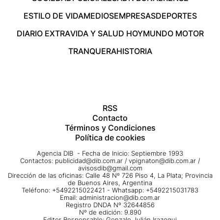
ESTILO DE VIDA
MEDIOS
EMPRESAS
DEPORTES
DIARIO EXTRA
VIDA Y SALUD HOY
MUNDO MOTOR
TRANQUERA
HISTORIA
RSS
Contacto
Términos y Condiciones
Política de cookies
Agencia DIB - Fecha de Inicio: Septiembre 1993
Contactos:
publicidad@dib.com.ar
/
vpignaton@dib.com.ar
/
avisosdib@gmail.com
Dirección de las oficinas: Calle 48 Nº 726 Piso 4, La Plata; Provincia
de Buenos Aires, Argentina
Teléfono: +5492215022421 - Whatsapp: +5492215031783
Email:
administracion@dib.com.ar
Registro DNDA Nº 32644856
Nº de edición: 9.890
Editor Responsable: Gonzalo Julián Irazoqui