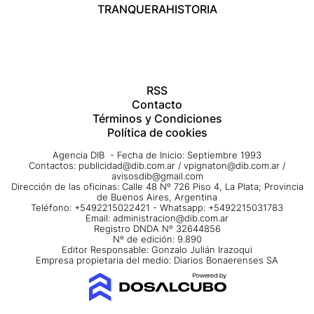
TRANQUERA
HISTORIA
RSS
Contacto
Términos y Condiciones
Política de cookies
Agencia DIB - Fecha de Inicio: Septiembre 1993
Contactos:
publicidad@dib.com.ar
/
vpignaton@dib.com.ar
/
avisosdib@gmail.com
Dirección de las oficinas: Calle 48 Nº 726 Piso 4, La Plata; Provincia
de Buenos Aires, Argentina
Teléfono: +5492215022421 - Whatsapp: +5492215031783
Email:
administracion@dib.com.ar
Registro DNDA Nº 32644856
Nº de edición: 9.890
Editor Responsable: Gonzalo Julián Irazoqui
Empresa propietaria del medio: Diarios Bonaerenses SA