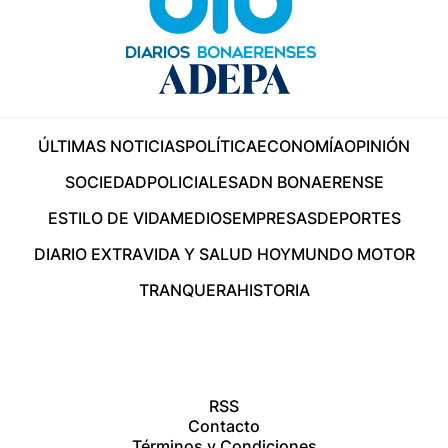
ÚLTIMAS NOTICIAS
POLÍTICA
ECONOMÍA
OPINIÓN
SOCIEDAD
POLICIALES
ADN BONAERENSE
ESTILO DE VIDA
MEDIOS
EMPRESAS
DEPORTES
DIARIO EXTRA
VIDA Y SALUD HOY
MUNDO MOTOR
TRANQUERA
HISTORIA
RSS
Contacto
Términos y Condiciones