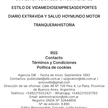
ESTILO DE VIDA
MEDIOS
EMPRESAS
DEPORTES
DIARIO EXTRA
VIDA Y SALUD HOY
MUNDO MOTOR
TRANQUERA
HISTORIA
RSS
Contacto
Términos y Condiciones
Política de cookies
Agencia DIB - Fecha de Inicio: Septiembre 1993
Contactos:
publicidad@dib.com.ar
/
vpignaton@dib.com.ar
/
avisosdib@gmail.com
Dirección de las oficinas: Calle 48 Nº 726 Piso 4, La Plata; Provincia
de Buenos Aires, Argentina
Teléfono: +5492215022421 - Whatsapp: +5492215031783
Email:
administracion@dib.com.ar
Registro DNDA Nº 32644856
Nº de edición: 9.890
Editor Responsable: Gonzalo Julián Irazoqui