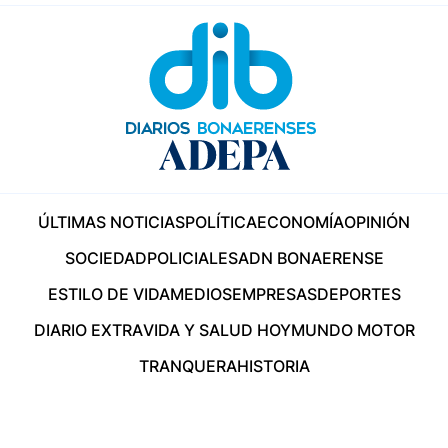
ÚLTIMAS NOTICIAS
POLÍTICA
ECONOMÍA
OPINIÓN
SOCIEDAD
POLICIALES
ADN BONAERENSE
ESTILO DE VIDA
MEDIOS
EMPRESAS
DEPORTES
DIARIO EXTRA
VIDA Y SALUD HOY
MUNDO MOTOR
TRANQUERA
HISTORIA