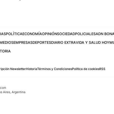
IAS
POLÍTICA
ECONOMÍA
OPINIÓN
SOCIEDAD
POLICIALES
ADN BONA
MEDIOS
EMPRESAS
DEPORTES
DIARIO EXTRA
VIDA Y SALUD HOY
M
STORIA
ipción Newsletter
Historia
Términos y Condiciones
Política de cookies
RSS
.com
os Aires, Argentina