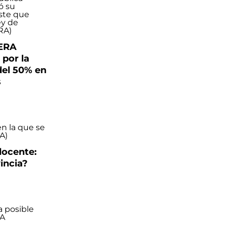
TERA
por la
 del 50% en
s
docente:
incia?