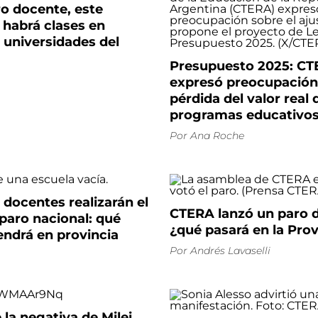
o docente, este
 habrá clases en
 universidades del
Presupuesto 2025: C
expresó preocupación 
pérdida del valor real
programas educativo
Por
Ana Roche
 docentes realizarán el
CTERA lanzó un paro 
paro nacional: qué
¿qué pasará en la Prov
endrá en provincia
Por
Andrés Lavaselli
 la negativa de Milei,