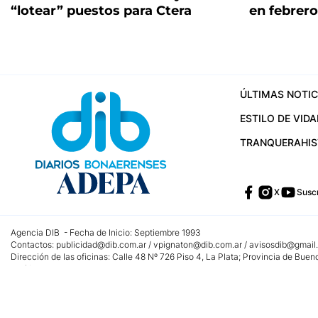
“lotear” puestos para Ctera
en febrero
ÚLTIMAS NOTIC
ESTILO DE VIDA
TRANQUERA
HI
X
Suscr
Agencia DIB - Fecha de Inicio: Septiembre 1993
Contactos:
publicidad@dib.com.ar
/
vpignaton@dib.com.ar
/
avisosdib@gmail
Dirección de las oficinas: Calle 48 Nº 726 Piso 4, La Plata; Provincia de Buen
Teléfono: +5492215022421 - Whatsapp: +5492215031783
Email:
administracion@dib.com.ar
Registro DNDA Nº 32644856
Nº de edición: 9.890
Editor Responsable: Gonzalo Julián Irazoqui