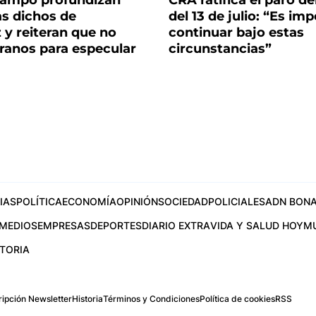
campo profundizan
CRA ratifica el paro d
ras dichos de
del 13 de julio: “Es imp
 y reiteran que no
continuar bajo estas
ranos para especular
circunstancias”
IAS
POLÍTICA
ECONOMÍA
OPINIÓN
SOCIEDAD
POLICIALES
ADN BONA
MEDIOS
EMPRESAS
DEPORTES
DIARIO EXTRA
VIDA Y SALUD HOY
M
STORIA
ipción Newsletter
Historia
Términos y Condiciones
Política de cookies
RSS