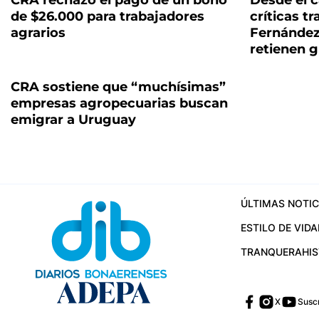
CRA rechazó el pago de un bono
Desde el 
de $26.000 para trabajadores
críticas t
agrarios
Fernández
retienen g
CRA sostiene que “muchísimas”
empresas agropecuarias buscan
emigrar a Uruguay
ÚLTIMAS NOTIC
ESTILO DE VIDA
TRANQUERA
HI
X
Suscr