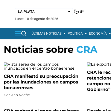
5°
lunes 10 de agosto de 2026
ÚLTIMAS NOTICIAS
POLÍTICA
ECONOMÍA
Noticias sobre
CRA
CRA le rec
CRA manifestó su preocupación
retencione
por las inundaciones en campos
campo no 
bonaerenses
Gobierno”
Por
Ana Roche