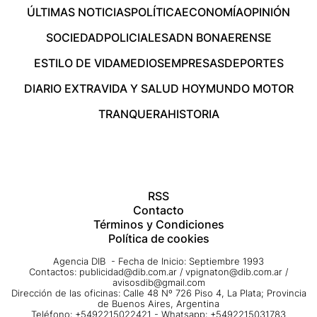
ÚLTIMAS NOTICIAS
POLÍTICA
ECONOMÍA
OPINIÓN
SOCIEDAD
POLICIALES
ADN BONAERENSE
ESTILO DE VIDA
MEDIOS
EMPRESAS
DEPORTES
DIARIO EXTRA
VIDA Y SALUD HOY
MUNDO MOTOR
TRANQUERA
HISTORIA
RSS
Contacto
Términos y Condiciones
Política de cookies
Agencia DIB - Fecha de Inicio: Septiembre 1993
Contactos:
publicidad@dib.com.ar
/
vpignaton@dib.com.ar
/
avisosdib@gmail.com
Dirección de las oficinas: Calle 48 Nº 726 Piso 4, La Plata; Provincia
de Buenos Aires, Argentina
Teléfono: +5492215022421 - Whatsapp: +5492215031783