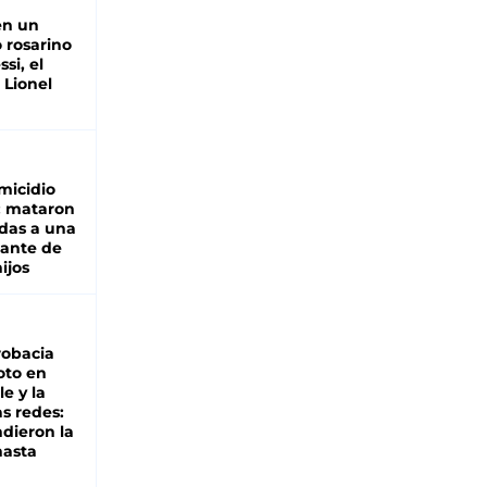
en un
 rosarino
si, el
 Lionel
micidio
: mataron
das a una
lante de
hijos
robacia
oto en
le y la
as redes:
ndieron la
hasta