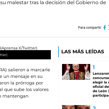
su malestar tras la decisión del Gobierno de
Para compartir:
LAS MÁS LEÍDAS
tter)
A) salieron a marcarle
Lanzaro
 de un mensaje en su
concurso
elegir la
naron la prórroga por
oficial de
l que sube los valores
de León 
participa
que mantengan