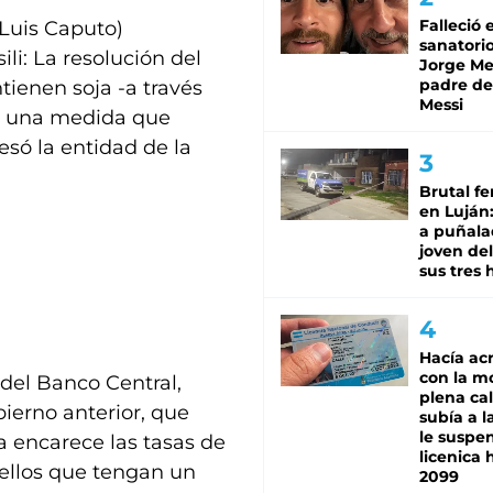
Falleció 
(Luis Caputo)
sanatorio
ili: La resolución del
Jorge Mes
padre de
ienen soja -a través
Messi
es una medida que
esó la entidad de la
Brutal fe
en Luján
a puñala
joven de
sus tres 
Hacía ac
con la m
 del Banco Central,
plena cal
ierno anterior, que
subía a l
le suspe
a encarece las tasas de
licenica 
uellos que tengan un
2099