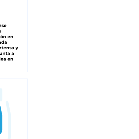
nse
u
ión en
ada
intensa y
unta a
lea en