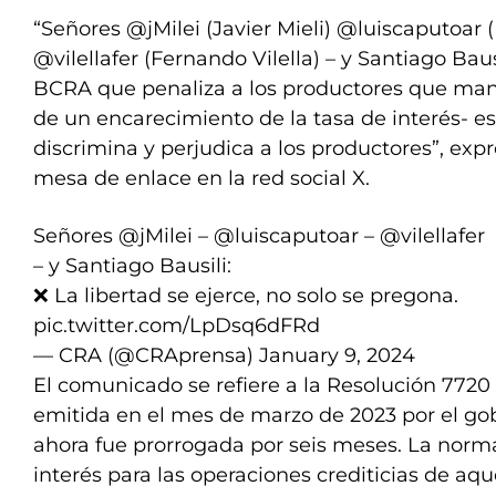
“Señores @jMilei (Javier Mieli) @luiscaputoar 
@vilellafer (Fernando Vilella) – y Santiago Baus
BCRA que penaliza a los productores que mant
de un encarecimiento de la tasa de interés- 
discrimina y perjudica a los productores”, expr
mesa de enlace en la red social X.
Señores
@jMilei
–
@luiscaputoar
–
@vilellafer
– y Santiago Bausili:
❌ La libertad se ejerce, no solo se pregona.
pic.twitter.com/LpDsq6dFRd
— CRA (@CRAprensa)
January 9, 2024
El comunicado se refiere a la Resolución 7720
emitida en el mes de marzo de 2023 por el gob
ahora fue prorrogada por seis meses. La norm
interés para las operaciones crediticias de aq