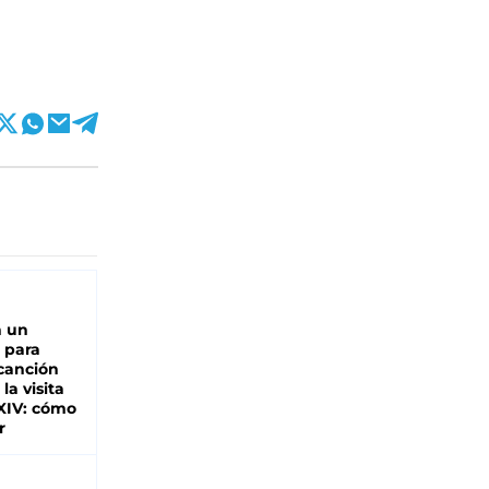
n un
 para
 canción
 la visita
XIV: cómo
r