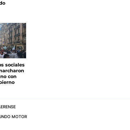
ado
s sociales
 marcharon
ano con
bierno
ERENSE
UNDO MOTOR