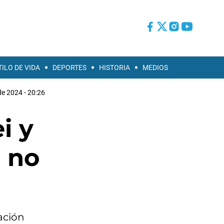
TILO DE VIDA
DEPORTES
HISTORIA
MEDIOS
de 2024 - 20:26
i y
, no
ación