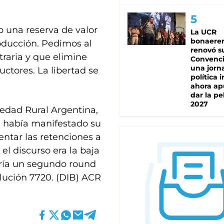
o una reserva de valor
La UCR
bonaere
oducción. Pedimos al
renovó s
raria y que elimine
Convenc
una jorn
ctores. La libertad se
política 
ahora ap
dar la pe
2027
iedad Rural Argentina,
a había manifestado su
entar las retenciones a
l discurso era la baja
ndría un segundo round
olución 7720. (DIB) ACR