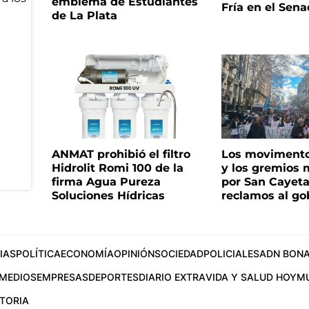
emblema de Estudiantes
Fría en el Sen
de La Plata
ANMAT prohibió el filtro
Los movimento
Hidrolit Romi 100 de la
y los gremios
firma Agua Pureza
por San Cayet
Soluciones Hídricas
reclamos al go
IAS
POLÍTICA
ECONOMÍA
OPINIÓN
SOCIEDAD
POLICIALES
ADN BONA
MEDIOS
EMPRESAS
DEPORTES
DIARIO EXTRA
VIDA Y SALUD HOY
M
STORIA