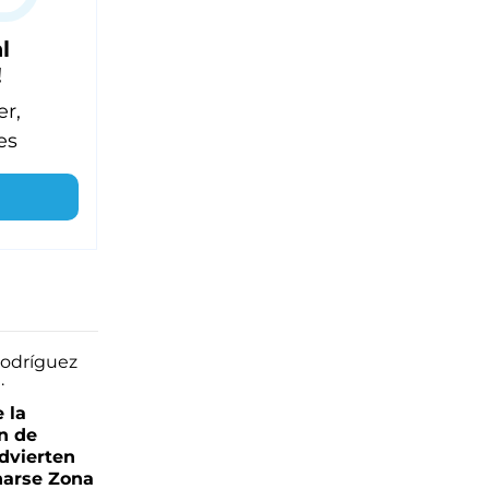
l
!
er,
es
e la
ón de
advierten
narse Zona