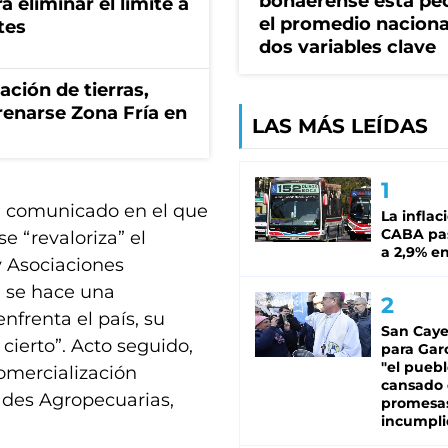
bonaerense está pe
a eliminar el límite a
el promedio naciona
tes
dos variables clave
zación de tierras,
renarse Zona Fría en
LAS MÁS LEÍDAS
n comunicado en el que
La inflac
CABA pas
e “revaloriza” el
a 2,9% en
 Asociaciones
e se hace una
nfrenta el país, su
San Caye
cierto”. Acto seguido,
para Gar
"el puebl
comercialización
cansado
ades Agropecuarias,
promesa
incumpli