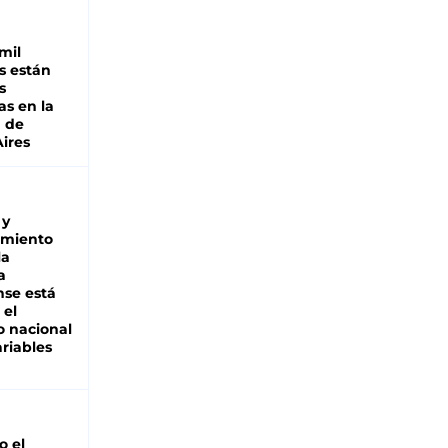
mil
s están
s
as en la
a de
ires
 y
miento
la
a
se está
 el
 nacional
riables
io el