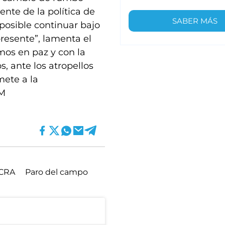
nte de la política de
SABER MÁS
posible continuar bajo
presente”, lamenta el
mos en paz y con la
 ante los atropellos
ete a la
MM
CRA
Paro del campo