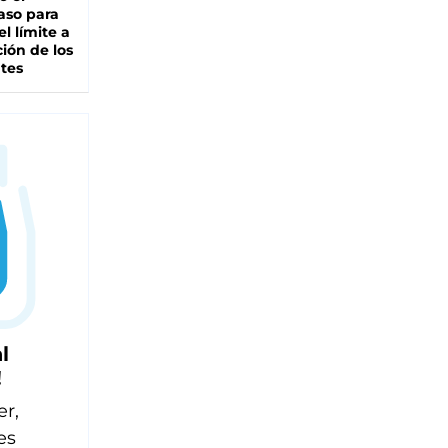
aso para
el límite a
ción de los
tes
l
!
er,
es