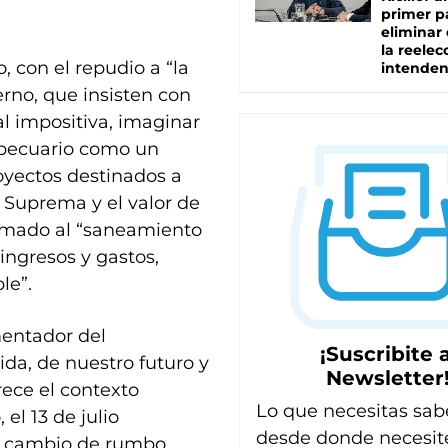
primer p
eliminar 
la reelec
, con el repudio a “la
intenden
rno, que insisten con
al impositiva, imaginar
ropecuario como un
royectos destinados a
e Suprema y el valor de
 llamado al “saneamiento
ingresos y gastos,
le”.
mentador del
¡Suscribite a
da, de nuestro futuro y
Newsletter
rece el contexto
Lo que necesitas sab
el 13 de julio
desde donde necesit
n cambio de rumbo