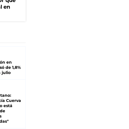
or que
l en
ión en
ó de 1,8%
 julio
tano:
cía Cuerva
o está
 de
s
das"