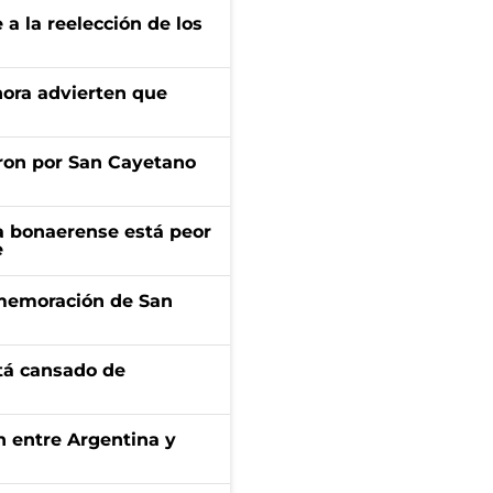
e a la reelección de los
ahora advierten que
ron por San Cayetano
a bonaerense está peor
e
onmemoración de San
stá cansado de
ón entre Argentina y