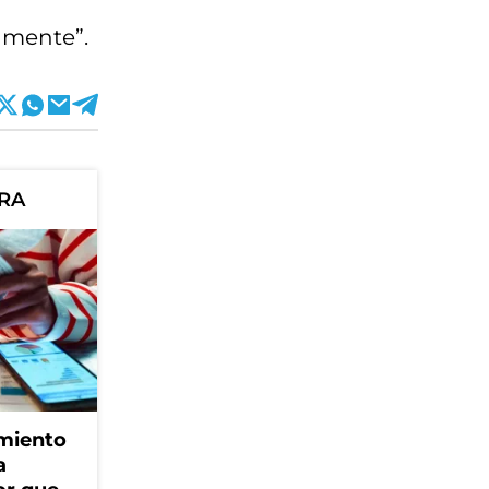
amente”.
ORA
amiento
a