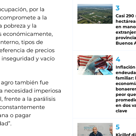
cupación, por la
Casi 290 
e compromete a la
hectárea
a pobreza y la
en mano
extranjer
os económicamente,
provinci
interno, tipos de
Buenos A
eferencia de precios
, inseguridad y vacío
Inflación
endeuda
familiar: 
l agro también fue
economí
bonaeren
la necesidad imperiosa
peor que
 frente a la parálisis
promedio
en dos va
o constantemente
clave
iana o pagar
dad”.
Kicillof d