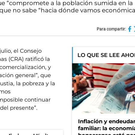
que “compromete a la población sumida en la
 y que no sabe “hacia dónde vamos económic
Para compartir:
ulio, el Consejo
LO QUE SE LEE AH
s (CRA) ratificó la
comercialización, y
ación general”, que
tia, la pobreza y la
amos
mposible continuar
del presente”.
Inflación y endeud
familiar: la economí