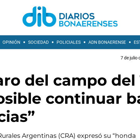
OPINIÓN
SOCIEDAD
POLICIALES
ADN BONAERENSE
ES
7 de julio
paro del campo del 
osible continuar b
cias”
Rurales Argentinas (CRA) expresó su “honda