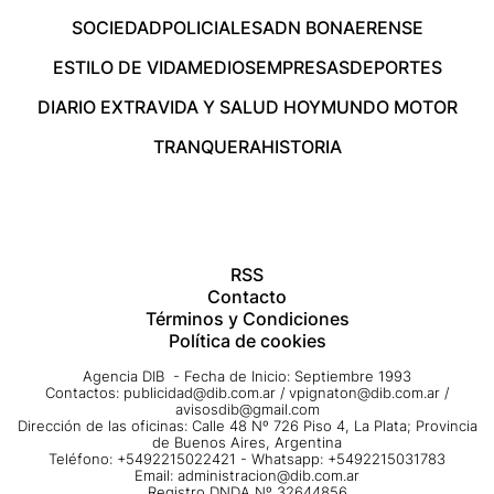
SOCIEDAD
POLICIALES
ADN BONAERENSE
ESTILO DE VIDA
MEDIOS
EMPRESAS
DEPORTES
DIARIO EXTRA
VIDA Y SALUD HOY
MUNDO MOTOR
TRANQUERA
HISTORIA
RSS
Contacto
Términos y Condiciones
Política de cookies
Agencia DIB - Fecha de Inicio: Septiembre 1993
Contactos:
publicidad@dib.com.ar
/
vpignaton@dib.com.ar
/
avisosdib@gmail.com
Dirección de las oficinas: Calle 48 Nº 726 Piso 4, La Plata; Provincia
de Buenos Aires, Argentina
Teléfono: +5492215022421 - Whatsapp: +5492215031783
Email:
administracion@dib.com.ar
Registro DNDA Nº 32644856