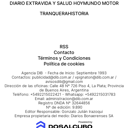
DIARIO EXTRA
VIDA Y SALUD HOY
MUNDO MOTOR
TRANQUERA
HISTORIA
RSS
Contacto
Términos y Condiciones
Política de cookies
Agencia DIB - Fecha de Inicio: Septiembre 1993
Contactos:
publicidad@dib.com.ar
/
vpignaton@dib.com.ar
/
avisosdib@gmail.com
Dirección de las oficinas: Calle 48 Nº 726 Piso 4, La Plata; Provincia
de Buenos Aires, Argentina
Teléfono: +5492215022421 - Whatsapp: +5492215031783
Email:
administracion@dib.com.ar
Registro DNDA Nº 32644856
Nº de edición: 9.890
Editor Responsable: Gonzalo Julián Irazoqui
Empresa propietaria del medio: Diarios Bonaerenses SA