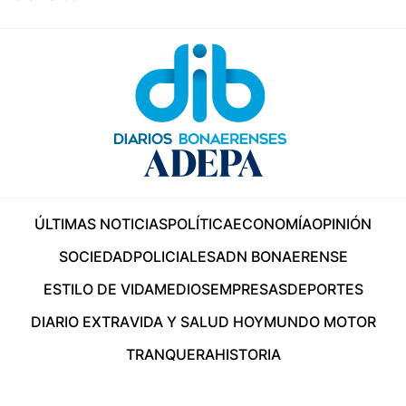
ÚLTIMAS NOTICIAS
POLÍTICA
ECONOMÍA
OPINIÓN
SOCIEDAD
POLICIALES
ADN BONAERENSE
ESTILO DE VIDA
MEDIOS
EMPRESAS
DEPORTES
DIARIO EXTRA
VIDA Y SALUD HOY
MUNDO MOTOR
TRANQUERA
HISTORIA