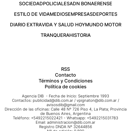
SOCIEDAD
POLICIALES
ADN BONAERENSE
ESTILO DE VIDA
MEDIOS
EMPRESAS
DEPORTES
DIARIO EXTRA
VIDA Y SALUD HOY
MUNDO MOTOR
TRANQUERA
HISTORIA
RSS
Contacto
Términos y Condiciones
Política de cookies
Agencia DIB - Fecha de Inicio: Septiembre 1993
Contactos:
publicidad@dib.com.ar
/
vpignaton@dib.com.ar
/
avisosdib@gmail.com
Dirección de las oficinas: Calle 48 Nº 726 Piso 4, La Plata; Provincia
de Buenos Aires, Argentina
Teléfono: +5492215022421 - Whatsapp: +5492215031783
Email:
administracion@dib.com.ar
Registro DNDA Nº 32644856