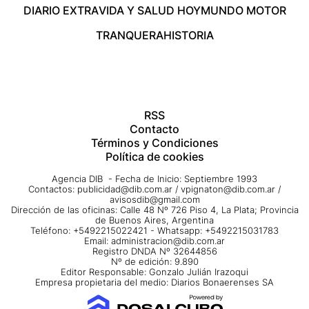
DIARIO EXTRA
VIDA Y SALUD HOY
MUNDO MOTOR
TRANQUERA
HISTORIA
RSS
Contacto
Términos y Condiciones
Política de cookies
Agencia DIB - Fecha de Inicio: Septiembre 1993
Contactos:
publicidad@dib.com.ar
/
vpignaton@dib.com.ar
/
avisosdib@gmail.com
Dirección de las oficinas: Calle 48 Nº 726 Piso 4, La Plata; Provincia
de Buenos Aires, Argentina
Teléfono: +5492215022421 - Whatsapp: +5492215031783
Email:
administracion@dib.com.ar
Registro DNDA Nº 32644856
Nº de edición: 9.890
Editor Responsable: Gonzalo Julián Irazoqui
Empresa propietaria del medio: Diarios Bonaerenses SA