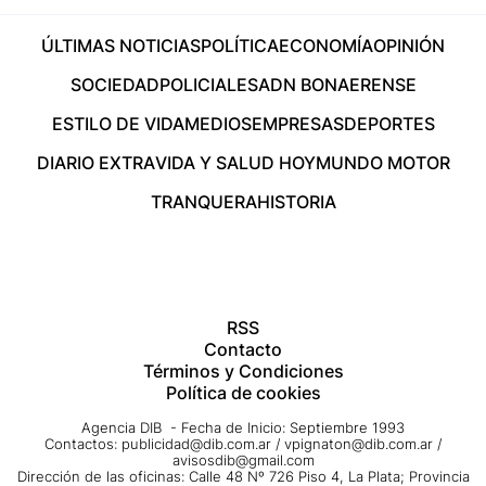
ÚLTIMAS NOTICIAS
POLÍTICA
ECONOMÍA
OPINIÓN
SOCIEDAD
POLICIALES
ADN BONAERENSE
ESTILO DE VIDA
MEDIOS
EMPRESAS
DEPORTES
DIARIO EXTRA
VIDA Y SALUD HOY
MUNDO MOTOR
TRANQUERA
HISTORIA
RSS
Contacto
Términos y Condiciones
Política de cookies
Agencia DIB - Fecha de Inicio: Septiembre 1993
Contactos:
publicidad@dib.com.ar
/
vpignaton@dib.com.ar
/
avisosdib@gmail.com
Dirección de las oficinas: Calle 48 Nº 726 Piso 4, La Plata; Provincia