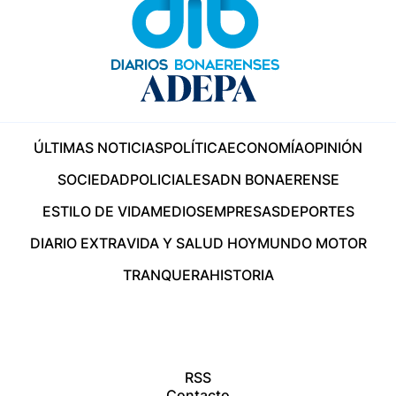
ÚLTIMAS NOTICIAS
POLÍTICA
ECONOMÍA
OPINIÓN
SOCIEDAD
POLICIALES
ADN BONAERENSE
ESTILO DE VIDA
MEDIOS
EMPRESAS
DEPORTES
DIARIO EXTRA
VIDA Y SALUD HOY
MUNDO MOTOR
TRANQUERA
HISTORIA
RSS
Contacto