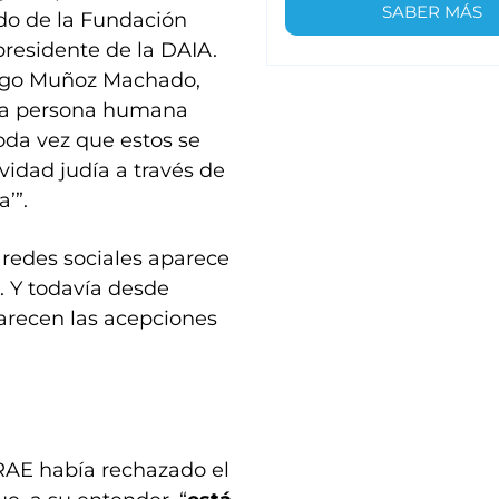
SABER MÁS
ado de la Fundación
 presidente de la DAIA.
iago Muñoz Machado,
tra persona humana
oda vez que estos se
ividad judía a través de
’”.
s redes sociales aparece
 Y todavía desde
arecen las acepciones
a RAE había rechazado el