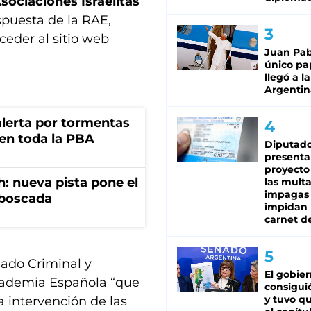
sociaciones Israelitas
spuesta de la RAE,
eder al sitio web
Juan Pabl
único pa
llegó a la
Argentin
 alerta por tormentas
 en toda la PBA
Diputado
presenta
proyecto
: nueva pista pone el
las mult
impagas
mboscada
impidan 
carnet d
zgado Criminal y
El gobie
Academia Española “que
consiguió
y tuvo qu
a intervención de las