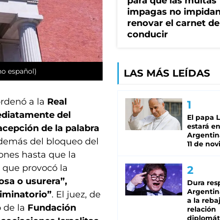
para que las multas
impagas no impida
renovar el carnet de
conducir
no español)
LAS MÁS LEÍDAS
rdenó a la
Real
diatamente del
El papa 
estará en
acepción de la palabra
Argentina
además del bloqueo del
11 de no
iones hasta que la
 que provocó la
osa o usurera”,
Dura res
Argentina
iminatorio”
. El juez, de
a la reba
o de la
Fundación
relación
diplomát