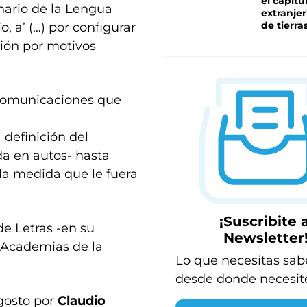
el capítu
nario de la Lengua
extranjer
de tierra
, a’ (…) por configurar
ción por motivos
 Comunicaciones que
a definición del
da en autos- hasta
la medida que le fuera
¡Suscribite a
de Letras -en su
Newsletter
e Academias de la
Lo que necesitas sab
desde donde necesit
gosto por
Claudio