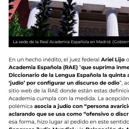
La sede de la Real Academia Española en Madrid. (Gobier
En un hecho inédito, el juez federal
Ariel Lijo
o
Academia Española (RAE)
“
que suprima inme
Diccionario de la Lengua Española la quinta 
‘judío’ por configurar un discurso de odio
”, 
sitio web de la RAE donde están estas definic
Academia cumpla con la medida. La acepción
polémica
asocia a judío con “persona avarici
aclarando que se usa como “ofensivo o discr
esa forma, hizo lugar al pedido en este sentid