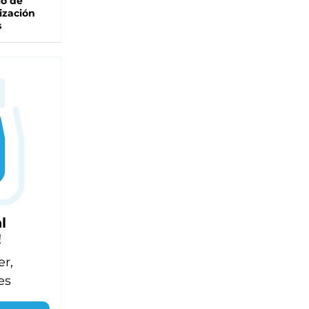
lo de
ización
s
l
!
er,
es