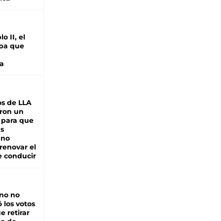
o II, el
pa que
a
s de LLA
ron un
 para que
as
 no
renovar el
e conducir
rno no
 los votos
e retirar