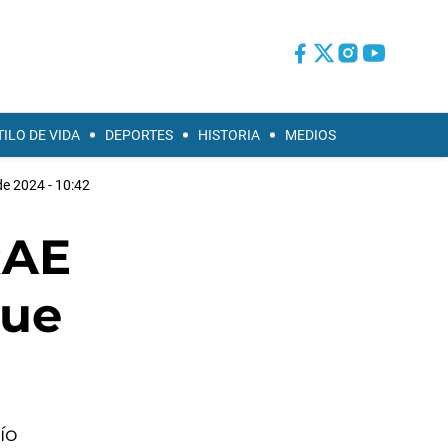
TILO DE VIDA
DEPORTES
HISTORIA
MEDIOS
de 2024 - 10:42
RAE
que
ío