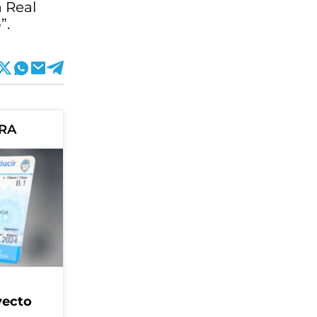
a Real
”.
ORA
yecto