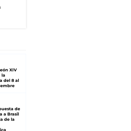
n
León XIV
 la
 del 8 al
viembre
puesta de
 a Brasil
ja de la
ica