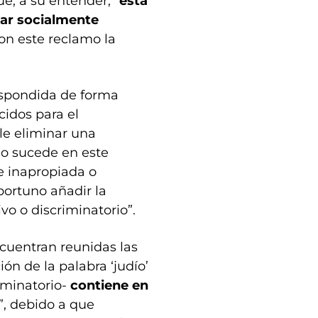
e, a su entender, “
está
tar socialmente
con este reclamo la
espondida de forma
cidos para el
le eliminar una
mo sucede en este
e inapropiada o
portuno añadir la
vo o discriminatorio”.
ncuentran reunidas las
ón de la palabra ‘judío’
iminatorio-
contiene en
”, debido a que