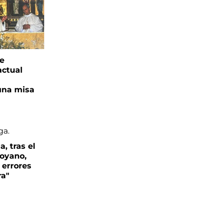
ge
actual
una misa
, tras el
oyano,
 errores
ra"