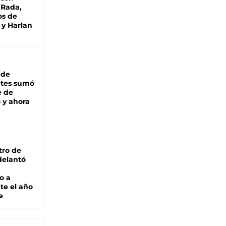
 Rada,
os de
 y Harlan
 de
ntes sumó
e de
 y ahora
tro de
adelantó
o a
te el año
e