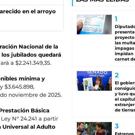
recido en el arroyo
Diputado
presenta
proyecto
las mult
ación Nacional de la
impagas
impidan 
los jubilados quedará
carnet d
rá a $2.241.349,35.
nibles mínima y
El gobie
y $3.645.898,
consiguió
y tuvo qu
ado noviembre de 2025.
el capítu
extranjer
Prestación Básica
de tierra
 Ley N° 24.241 a partir
 Universal al Adulto
Estrenos