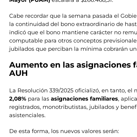
Mayor (PUAM)
escalará a $266.468,31.
Cabe recordar que la semana pasada el Gobier
la continuidad del bono extraordinario de hast
indicó que el bono mantiene carácter no remu
computable para otros conceptos previsionale
jubilados que perciban la mínima cobrarán un
Aumento en las asignaciones fa
AUH
La Resolución 339/2025 oficializó, en tanto, e
2,08%
para las
asignaciones familiares
, aplic
registrados, monotributistas, jubilados y benef
asistenciales.
De esta forma, los nuevos valores serán: