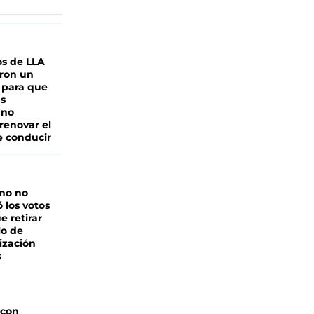
s de LLA
ron un
 para que
as
 no
renovar el
e conducir
rno no
 los votos
e retirar
lo de
ización
s
 con