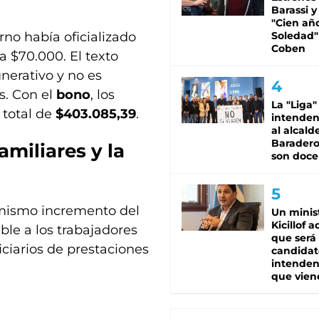
Barassi y
"Cien añ
no había oficializado
Soledad"
Coben
a $70.000. El texto
nerativo y no es
s. Con el
bono
, los
La "Liga"
 total de
$403.085,39
.
intende
al alcald
Baradero
miliares y la
son doce
l mismo incremento del
Un minis
Kicillof 
able a los trabajadores
que será
iciarios de prestaciones
candidat
intenden
que vien