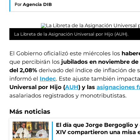
Por
Agencia DIB
La Libreta de la Asignación Universal por Hijo (AUH).
El Gobierno oficializó este miércoles los
haber
que percibirán los
jubilados en noviembre de
del 2,08%
derivado del índice de inflación de
informó el
Indec
. Este ajuste también impacta
Universal por Hijo (
AUH
) y las
asignaciones f
asalariados registrados y monotributistas.
Más noticias
El día que Jorge Bergoglio y
XIV compartieron una misa 