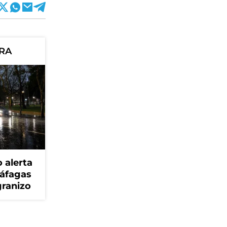
ORA
 alerta
ráfagas
granizo