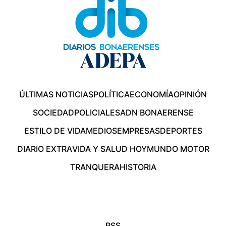
ÚLTIMAS NOTICIAS
POLÍTICA
ECONOMÍA
OPINIÓN
SOCIEDAD
POLICIALES
ADN BONAERENSE
ESTILO DE VIDA
MEDIOS
EMPRESAS
DEPORTES
DIARIO EXTRA
VIDA Y SALUD HOY
MUNDO MOTOR
TRANQUERA
HISTORIA
RSS