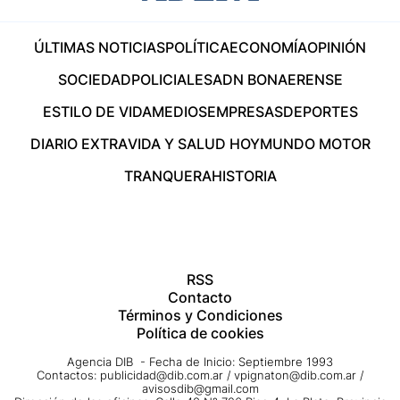
ÚLTIMAS NOTICIAS
POLÍTICA
ECONOMÍA
OPINIÓN
SOCIEDAD
POLICIALES
ADN BONAERENSE
ESTILO DE VIDA
MEDIOS
EMPRESAS
DEPORTES
DIARIO EXTRA
VIDA Y SALUD HOY
MUNDO MOTOR
TRANQUERA
HISTORIA
RSS
Contacto
Términos y Condiciones
Política de cookies
Agencia DIB - Fecha de Inicio: Septiembre 1993
Contactos:
publicidad@dib.com.ar
/
vpignaton@dib.com.ar
/
avisosdib@gmail.com