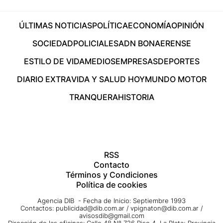
ÚLTIMAS NOTICIAS
POLÍTICA
ECONOMÍA
OPINIÓN
SOCIEDAD
POLICIALES
ADN BONAERENSE
ESTILO DE VIDA
MEDIOS
EMPRESAS
DEPORTES
DIARIO EXTRA
VIDA Y SALUD HOY
MUNDO MOTOR
TRANQUERA
HISTORIA
RSS
Contacto
Términos y Condiciones
Política de cookies
Agencia DIB - Fecha de Inicio: Septiembre 1993
Contactos:
publicidad@dib.com.ar
/
vpignaton@dib.com.ar
/
avisosdib@gmail.com